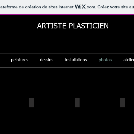
lateforme de création de sites internet
.com
. Créez votre site au
ARTISTE PLASTICIEN
peintures
dessins
installations
photos
atelie
raphie - 2021
mob
Le Creac'h
Xfil
2018
2018
2018