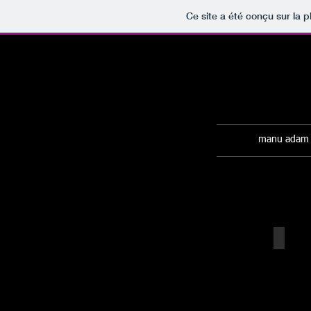
Ce site a été conçu sur la p
manu adam
Géog