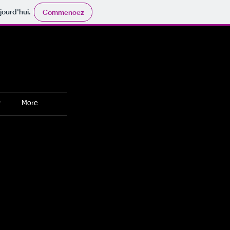
jourd'hui.
Commencez
r
More
es